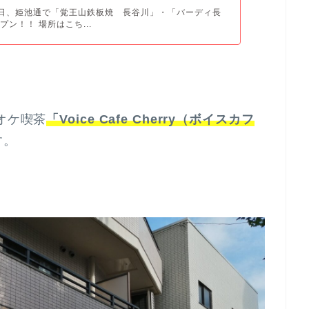
月1日、姫池通で「覚王山鉄板焼 長谷川」・「バーディ長
ン！！ 場所はこち...
オケ喫茶
「Voice Cafe Cherry（ボイスカフ
す。