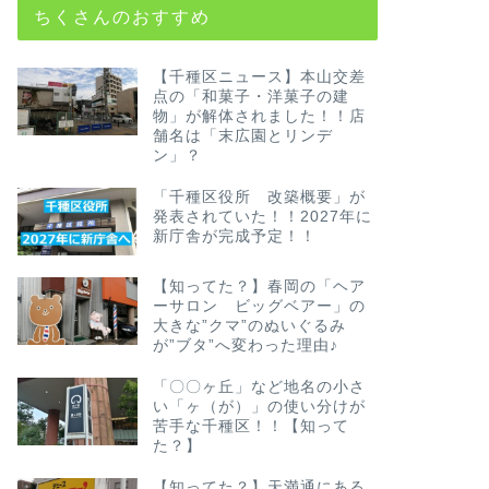
ちくさんのおすすめ
【千種区ニュース】本山交差
点の「和菓子・洋菓子の建
物」が解体されました！！店
舗名は「末広園とリンデ
ン」？
「千種区役所 改築概要」が
発表されていた！！2027年に
新庁舎が完成予定！！
【知ってた？】春岡の「ヘア
ーサロン ビッグベアー」の
大きな”クマ”のぬいぐるみ
が”ブタ”へ変わった理由♪
「〇〇ヶ丘」など地名の小さ
い「ヶ（が）」の使い分けが
苦手な千種区！！【知って
た？】
【知ってた？】天満通にある