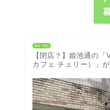
開店・閉店
【閉店？】姫池通の「Voic
カフェ チェリー）」