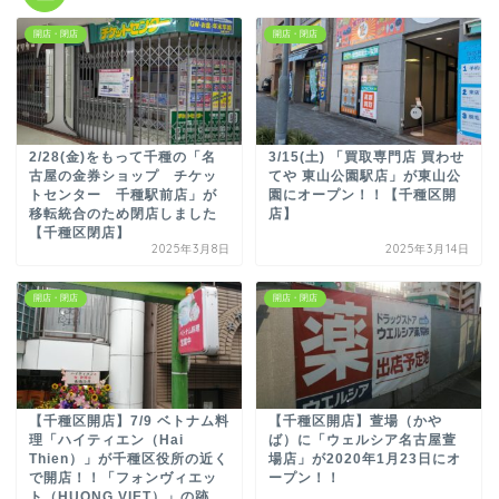
開店・閉店
開店・閉店
2/28(金)をもって千種の「名
3/15(土) 「買取専門店 買わせ
古屋の金券ショップ チケッ
てや 東山公園駅店」が東山公
トセンター 千種駅前店」が
園にオープン！！【千種区開
移転統合のため閉店しました
店】
【千種区閉店】
2025年3月8日
2025年3月14日
開店・閉店
開店・閉店
【千種区開店】7/9 ベトナム料
【千種区開店】萱場（かや
理「ハイティエン（Hai
ば）に「ウェルシア名古屋萱
Thien）」が千種区役所の近く
場店」が2020年1月23日にオ
で開店！！「フォンヴィエッ
ープン！！
ト（HUONG VIET）」の跡