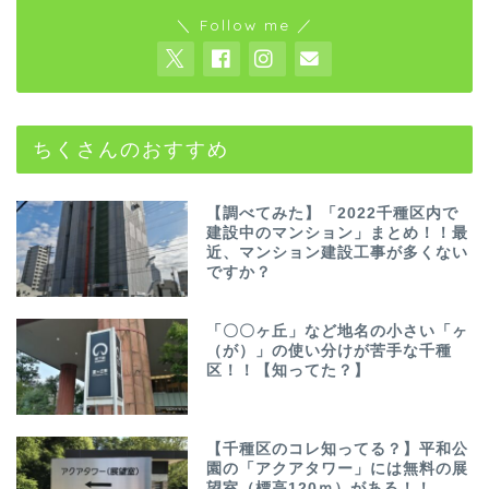
＼ Follow me ／
ちくさんのおすすめ
【調べてみた】「2022千種区内で
建設中のマンション」まとめ！！最
近、マンション建設工事が多くない
ですか？
「〇〇ヶ丘」など地名の小さい「ヶ
（が）」の使い分けが苦手な千種
区！！【知ってた？】
【千種区のコレ知ってる？】平和公
園の「アクアタワー」には無料の展
望室（標高120ｍ）がある！！