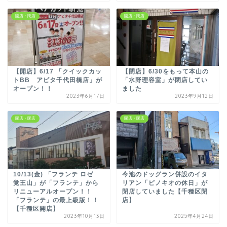
開店・閉店
開店・閉店
【開店】6/17 「クイックカッ
【閉店】6/30をもって本山の
トBB アピタ千代田橋店」が
「水野理容室」が閉店してい
オープン！！
ました
2023年6月17日
2023年9月12日
開店・閉店
開店・閉店
10/13(金) 「フランテ ロゼ
今池のドッグラン併設のイタ
覚王山」が「フランテ」から
リアン「ピノキオの休日」が
リニューアルオープン！！
閉店していました【千種区閉
「フランテ」の最上級版！！
店】
【千種区開店】
2023年10月13日
2025年4月24日