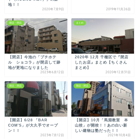
地！！
2020年7月9日
2019年11月26日
開店・閉店
まとめ
【閉店】今池の「プチホテ
2020年 12月 千種区で『閉店
ル ショコラ」が閉店して跡
したお店』まとめ【ちくさん
地が更地になりました
まとめ】
2023年6月12日
2020年12月31日
開店・閉店
開店・閉店
【開店】6/28 「BAR
【開店】10月「馬淵教室 本
COM'S」が大久手でオープ
山校」が開校！！あの白い新
ン！！
しい建物は塾だった！！
2023年7月12日
2021年10月4日