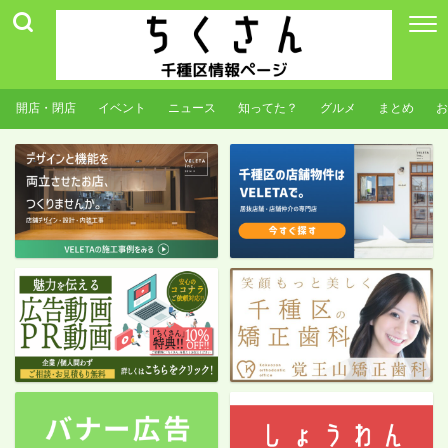
開店・閉店
イベント
ニュース
知ってた？
グルメ
まとめ
お