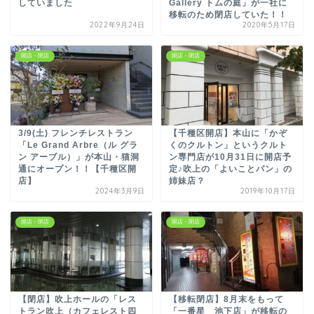
していました
Gallery トムの庭」が一社に
移転のため閉店していた！！
2022年9月24日
2020年5月17日
開店・閉店
開店・閉店
3/9(土) フレンチレストラン
【千種区開店】本山に「かぞ
「Le Grand Arbre（ル グラ
くのクルトン」というクルト
ン アーブル）」が本山・猫洞
ン専門店が10月31日に開店予
通にオープン！！【千種区開
定♪吹上の「よいことパン」の
店】
姉妹店？
2024年3月9日
2019年10月17日
開店・閉店
開店・閉店
【閉店】吹上ホールの「レス
【移転閉店】8月末をもって
トラン吹上（カフェレスト四
「一番星 池下店」が移転の