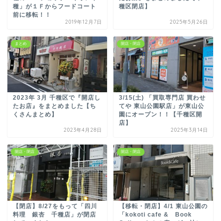
種」が１Ｆからフードコート
種区閉店】
前に移転！！
2019年12月7日
2025年5月26日
まとめ
開店・閉店
2023年 3月 千種区で『開店し
3/15(土) 「買取専門店 買わせ
たお店』をまとめました【ち
てや 東山公園駅店」が東山公
くさんまとめ】
園にオープン！！【千種区開
店】
2023年4月28日
2025年3月14日
開店・閉店
開店・閉店
【閉店】8/27をもって「四川
【移転・閉店】4/1 東山公園の
料理 銀杏 千種店」が閉店
「kokoti cafe & Book