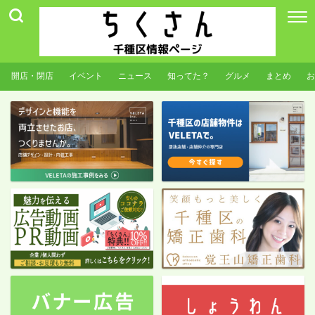
開店・閉店
イベント
ニュース
知ってた？
グルメ
まとめ
お