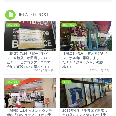
RELATED POST
開店・閉店
開店・閉店
【閉店】7/26 「ビープレイ
【開店】4/10 「晴ときどきベ
ス 今池店」が閉店してい
ジ」が本山に開店しまし
た！！「ピアゴラフーズコア
た！！「ガネーシャ」の跡
今池」併設のパン屋さん！！
地！！
2020年8月26日
2021年4月13日
開店・閉店
まとめ
【移転】12/6 イオンタウン千
2025年4月 『千種区で閉店し
種の「auショップ イオン千
たお店』をまとめました【千