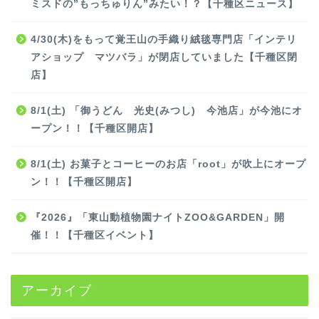
ミスドの”もっちゅりん”みたい！？【千種区ニュース】
4/30(木)をもって覚王山の手織り絨毯専門店「インテリ
アショップ マツバラ」が閉店していました【千種区閉
店】
8/1(土) 「御うどん 光史(みつし) 今池店」が今池にオ
ープン！！【千種区開店】
8/1(土) お菓子とコーヒーのお店「root」が吹上にオープ
ン！！【千種区開店】
『2026』「東山動植物園ナイトZOO&GARDEN」開
催！！【千種区イベント】
アーカイブ