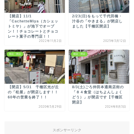
【開店】11/1
2/23(日)をもって千代田橋・
「CachetteMiya（カシェッ
汁谷の「やきまる」が閉店し
トミヤ）」が池下でオープ
ました【千種区閉店】
ン！！チョコレートとチョコ
レート菓子の専門店！！
2022年11月2日
2025年3月12日
開店・閉店
開店・閉店
【閉店】5/31 千種区光が丘
8/3(土)ごろ仲田本通商店街の
の「松屋」が閉店します！！
「８４食堂（はちよんしょく
60年の営業を終了！！
どう）」が閉店です【千種区
閉店】
2020年5月29日
2024年8月3日
スポンサーリンク