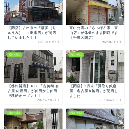
【閉店】古出来の「龍美（り
東山公園の「さっぽろ亭 東
ゅうみ） 古出来店」が閉店
山店」が休業のまま閉店です
していました！！
【千種区閉店】
2020年11月5日
2025年7月1日
開店・閉店
開店・閉店
【移転開店】3/21 「古美術 名
【閉店】5月末「買取り銀座
古屋 紺屋田」が仲田から仲田
屋 名古屋今池店」が閉店し
で移転オープン！！
ました
2023年3月24日
2023年6月10日
開店・閉店
開店・閉店