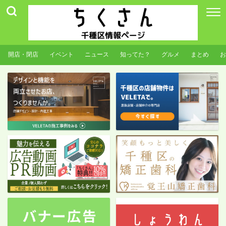
開店・閉店
イベント
ニュース
知ってた？
グルメ
まとめ
お