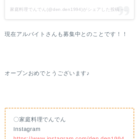
家庭料理でんでん(@den.den1994)がシェアした投稿
–
2020
現在アルバイトさんも募集中とのことです！！
オープンおめでとうございます♪
〇家庭料理でんでん
Instagram
https://www.instagram.com/den.den1994