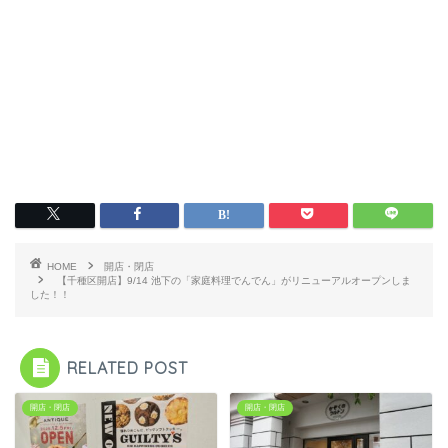
HOME
開店・閉店
【千種区開店】9/14 池下の「家庭料理でんでん」がリニューアルオープンしま
した！！
RELATED POST
開店・閉店
開店・閉店