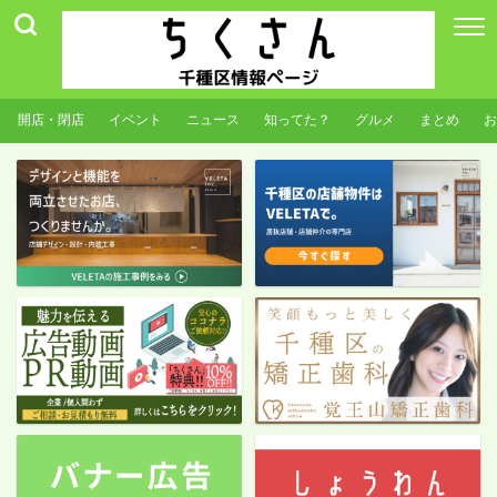
開店・閉店
イベント
ニュース
知ってた？
グルメ
まとめ
お