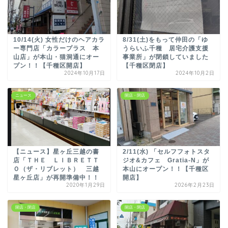
10/14(火) 女性だけのヘアカラ
8/31(土)をもって仲田の「ゆ
ー専門店「カラープラス 本
うらいふ千種 居宅介護支援
山店」が本山・猫洞通にオー
事業所」が閉鎖していました
プン！！【千種区開店】
【千種区閉店】
2024年10月17日
2024年10月2日
ニュース
開店・閉店
【ニュース】星ヶ丘三越の書
2/11(水) 「セルフフォトスタ
店「ＴＨＥ ＬＩＢＲＥＴＴ
ジオ&カフェ Gratia-N」が
Ｏ（ザ・リブレット） 三越
本山にオープン！！【千種区
星ヶ丘店」が再開準備中！！
開店】
2020年1月29日
2026年2月23日
開店・閉店
開店・閉店