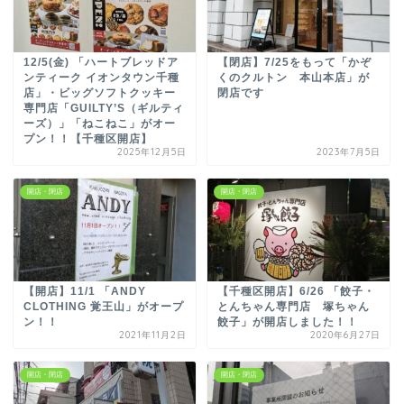
12/5(金) 「ハートブレッドア
【閉店】7/25をもって「かぞ
ンティーク イオンタウン千種
くのクルトン 本山本店」が
店」・ビッグソフトクッキー
閉店です
専門店「GUILTY’S（ギルティ
ーズ）」「ねこねこ」がオー
プン！！【千種区開店】
2025年12月5日
2023年7月5日
開店・閉店
開店・閉店
【開店】11/1 「ANDY
【千種区開店】6/26 「餃子・
CLOTHING 覚王山」がオープ
とんちゃん専門店 塚ちゃん
ン！！
餃子」が開店しました！！
2021年11月2日
2020年6月27日
開店・閉店
開店・閉店