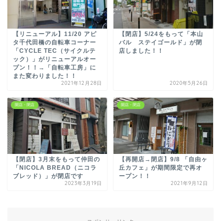
【リニューアル】11/20 アピ
【閉店】5/24をもって「本山
タ千代田橋の自転車コーナー
バル ステイゴールド」が閉
「CYCLE TEC（サイクルテ
店しました！！
ック）」がリニューアルオー
プン！！→「自転車工房」に
また変わりました！！
2021年12月28日
2020年5月26日
開店・閉店
開店・閉店
【閉店】3月末をもって仲田の
【再開店→閉店】9/8 「自由ヶ
「NICOLA BREAD（ニコラ
丘カフェ」が期間限定で再オ
ブレッド）」が閉店です
ープン！！
2023年3月19日
2021年9月12日