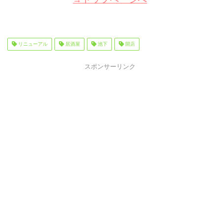
リニューアル
居酒屋
池下
開店
スポンサーリンク