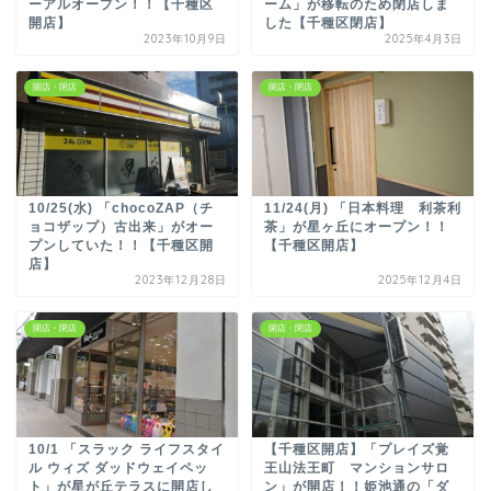
ーアルオープン！！【千種区
ーム」が移転のため閉店しま
開店】
した【千種区閉店】
2023年10月9日
2025年4月3日
開店・閉店
開店・閉店
10/25(水) 「chocoZAP（チ
11/24(月) 「日本料理 利茶利
ョコザップ）古出来」がオー
茶」が星ヶ丘にオープン！！
プンしていた！！【千種区開
【千種区開店】
店】
2023年12月28日
2025年12月4日
開店・閉店
開店・閉店
10/1 「スラック ライフスタイ
【千種区開店】「プレイズ覚
ル ウィズ ダッドウェイペッ
王山法王町 マンションサロ
ト」が星が丘テラスに開店し
ン」が開店！！姫池通の「ダ