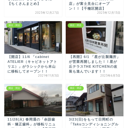
【ちくさんまとめ】
店」が富士見台にオープ
ン！！【千種区開店】
2023年12月27日
2023年12月13日
開店・閉店
開店・閉店
【開店】11/6 「cabinet
【再開】6/1 「星が丘製麺所」
ATELIER（キャビネットアト
が営業再開しました！！星が
リエ）」がラシックから本山
丘テラスTHE KITCHENの改
に移転してオープン！！
装も進んでいます！！
2021年11月3日
2023年6月5日
開店・閉店
開店・閉店
11/28(火) 春岡通の「余語歯
3/23(日)をもって日岡町の
科・矯正歯科」が移転リニュ
「Takuコンディショニングル