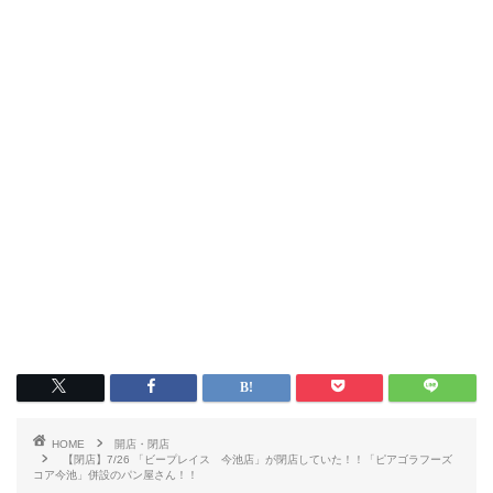
HOME
開店・閉店
【閉店】7/26 「ビープレイス 今池店」が閉店していた！！「ピアゴラフーズ
コア今池」併設のパン屋さん！！