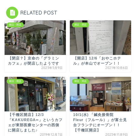
RELATED POST
開店・閉店
開店・閉店
【閉店？】京命の「グラミン
【開店】12/6「おやこホテ
カフェ」が閉店したようです
ル」が本山でオープン！！
2023年5月9日
2021年10月6日
開店・閉店
開店・閉店
【千種区開店】12/3
10/1(水) 「鍼灸接骨院
「KAKUREGA∞」というカフ
Fleur（フルール）」が富士見
ェが東部医療センターの西側
台フランテにオープン！！
に開店しました♪
【千種区開店】
2019年12月7日
2025年11月9日