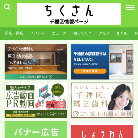
開店・閉店
イベント
ニュース
知ってた？
グルメ
まとめ
お