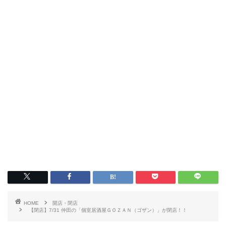
HOME
開店・閉店
【閉店】7/31 仲田の「個室居酒屋ＧＯＺＡＮ（ゴザン）」が閉店！！