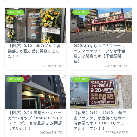
開店・閉店
開店・閉店
【開店】3/12「星乃ゴルフ倶
2/29(木)をもって「ファーマ
楽部」が星ヶ丘に開店しまし
ーズマーケット ブリオ千種
た！！
店」が閉店です【千種区閉
店】
2021年3月15日
2024年2月26日
開店・閉店
開店・閉店
【閉店】2/24 萱場のハンバー
【休業】9/21～10/12 「覚王
ガーショップ「AMBER'S（ア
山フランテ」が改装のため一
ンバーズ） 名古屋店 」が閉店
時休業です！！10/13リニュー
していた！！
アルオープン！！
2020年3月17日
2023年8月30日