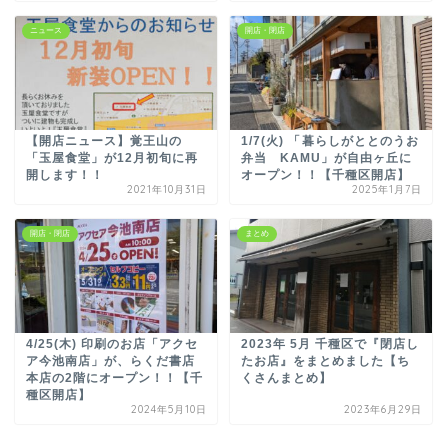
ニュース
開店・閉店
【開店ニュース】覚王山の
1/7(火) 「⁡暮らしがととのうお
「玉屋食堂」が12月初旬に再
弁当 KAMU」が自由ヶ丘に
開します！！
オープン！！【千種区開店】
2021年10月31日
2025年1月7日
開店・閉店
まとめ
4/25(木) 印刷のお店「アクセ
2023年 5月 千種区で『閉店し
ア今池南店」が、らくだ書店
たお店』をまとめました【ち
本店の2階にオープン！！【千
くさんまとめ】
種区開店】
2024年5月10日
2023年6月29日