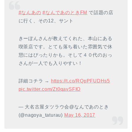
#なんあの
#なんであのときFM
で話題の店
に行く、その12、サント
きーぽんさんが教えてくれた、本山にある
喫茶店です。とても落ち着いた雰囲気で休
憩にはぴったりかも。そして４０代のおっ
さんが一人でも入りやすい！
詳細コチラ →
https://t.co/RQpPFUDHs5
pic.twitter.com/Zt0qavSFIO
— 大名古屋タツラウ会@なんであのとき
(@nagoya_taturau)
May 16, 2017