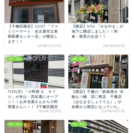
【千種区開店】12/27 「ファ
【開店】5/31 「かなやま」が
ミリーマート 名古屋市立東
池下に開店しました！！和
部医療センター店」が開店し
食・割烹のお店！！
ます！！
2019年12月23日
2021年5月31日
開店・閉店
開店・閉店
7/29(月) 「小料理 久 ＫＹ
【閉店】千種の「鉄板焼き･名
Ｕ」が本山・四谷通にオープ
物もつ鍋 花〇商店 千種店
ン！！お弁当屋さんから小料
（はなまるしょうてん）」が
理屋さんへ！！【千種区開店
休業から閉店になっていた。
2024年7月29日
2020年10月17日
開店・閉店
開店・閉店