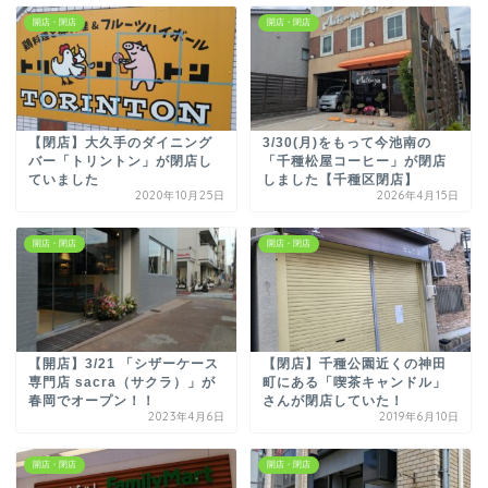
開店・閉店
開店・閉店
【閉店】大久手のダイニング
3/30(月)をもって今池南の
バー「トリントン」が閉店し
「千種松屋コーヒー」が閉店
ていました
しました【千種区閉店】
2020年10月25日
2026年4月15日
開店・閉店
開店・閉店
【開店】3/21 「シザーケース
【閉店】千種公園近くの神田
専門店 sacra（サクラ）」が
町にある「喫茶キャンドル」
春岡でオープン！！
さんが閉店していた！
2023年4月6日
2019年6月10日
開店・閉店
開店・閉店