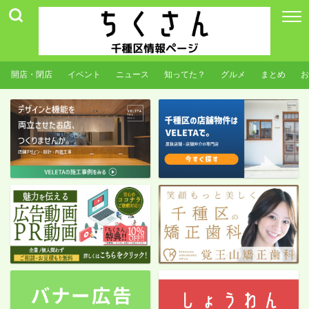
開店・閉店
イベント
ニュース
知ってた？
グルメ
まとめ
お