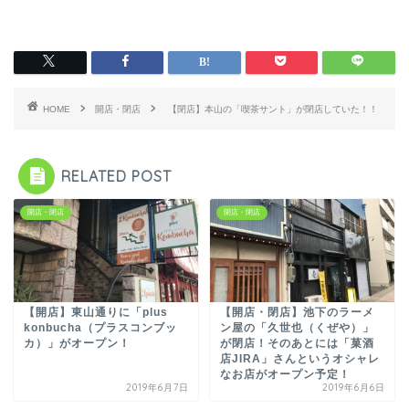
HOME
開店・閉店
【閉店】本山の「喫茶サント」が閉店していた！！
RELATED POST
開店・閉店
開店・閉店
【開店】東山通りに「plus
【開店・閉店】池下のラーメ
konbucha（プラスコンブッ
ン屋の「久世也（くぜや）」
カ）」がオープン！
が閉店！そのあとには「菓酒
店JIRA」さんというオシャレ
なお店がオープン予定！
2019年6月7日
2019年6月6日