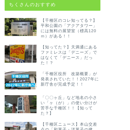
ちくさんのおすすめ
【千種区のコレ知ってる？】
平和公園の「アクアタワー」
には無料の展望室（標高120
ｍ）がある！！
【知ってた？】天満通にある
ファミレスは「デニーズ」で
はなくて「デニース」だっ
た！？
「千種区役所 改築概要」が
発表されていた！！2027年に
新庁舎が完成予定！！
「〇〇ヶ丘」など地名の小さ
い「ヶ（が）」の使い分けが
苦手な千種区！！【知って
た？】
【千種区ニュース】本山交差
点の「和菓子・洋菓子の建