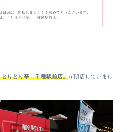
！
9月2日追記 開店しました！！おめでとうございます♪
2日、「とりとり亭 千種区駅前店...
「とりとり亭 千種駅前店」
が閉店していまし