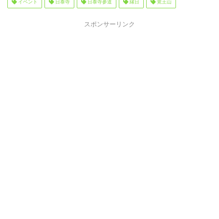
イベント
日泰寺
日泰寺参道
縁日
覚王山
スポンサーリンク