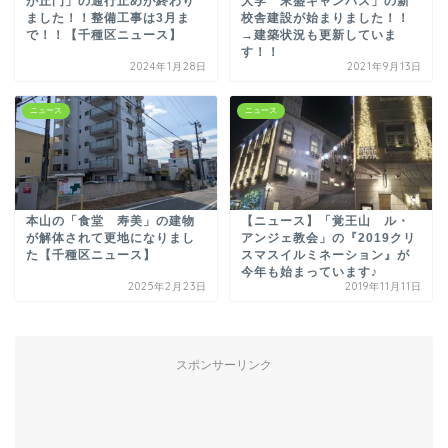
が丘門」の通行止めが終わり
大学 末盛キャンパス」の新
ました！！整備工事は3月ま
校舎建設が始まりました！！
で！！【千種区ニュース】
→建築状況も更新していま
す！！
2024年1月28日
2021年9月13日
ニュース
ニュース
本山の「食堂 寿美」の建物
【ニュース】「覚王山 ル・
が解体されて更地になりまし
アンジェ教会」の『2019クリ
た【千種区ニュース】
スマスイルミネーション』が
今年も始まっています♪
2025年2月23日
2019年11月11日
スポンサーリンク