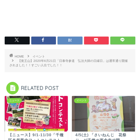
HOME
イベント
【覚王山】2020年6月21日「日泰寺参道 弘法大師の日縁日」は通常通り開催
されました！！すごい人出でした！！
RELATED POST
ニュース
イベント
【ニュース】9/1-11/30「千種
4/5(土) 「さいねんじ 花祭