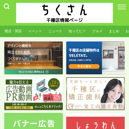
開店・閉店
イベント
ニュース
知ってた？
グルメ
まとめ
お