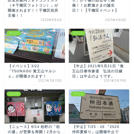
区名所案内フォトコンテスト
り」が千種の西念寺で開
（＃千種区フォトコン）」が
催！！お釈迦さまの誕生
開催されます！！千種区役所
日！！【千種区イベント】
主催！！
2020年8月4日
2025年4月4日
イベント
イベント
【イベント】3/22
【中止】2021年5月21日「覚
「TSUNAGU 覚王山マルシ
王山日泰寺参道 弘法の日縁
ェ」が開催されます！
日」は中止のようです。
2022年3月20日
2021年5月19日
ニュース
イベント
【ニュース】9/14 松軒の「松
【中止】7/25・26 「2020
の湯」が営業を再開！2月から
仲田夏祭り」は開催中止で