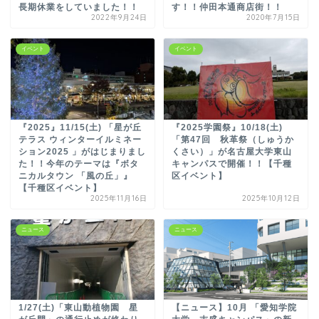
長期休業をしていました！！
す！！仲田本通商店街！！
2022年9月24日
2020年7月15日
イベント
イベント
『2025』11/15(土) 「星が丘
『2025学園祭』10/18(土)
テラス ウィンターイルミネー
「第47回 秋革祭（しゅうか
ション2025 」がはじまりまし
くさい）」が名古屋大学東山
た！！今年のテーマは『ボタ
キャンパスで開催！！【千種
ニカルタウン 「風の丘」』
区イベント】
【千種区イベント】
2025年11月16日
2025年10月12日
ニュース
ニュース
1/27(土)「東山動植物園 星
【ニュース】10月 「愛知学院