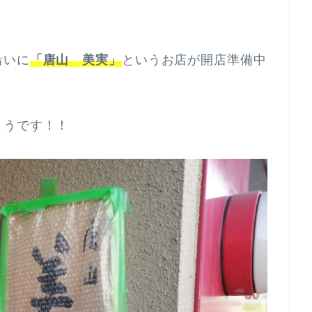
沿いに
「唐山 美実」
というお店が開店準備中
ようです！！