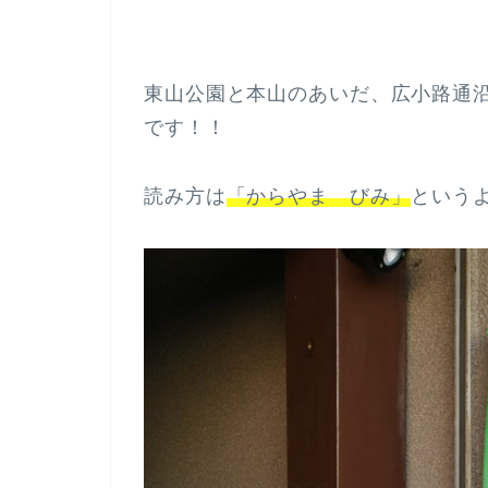
東山公園と本山のあいだ、広小路通
です！！
読み方は
「からやま びみ」
という