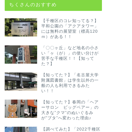
ちくさんのおすすめ
【千種区のコレ知ってる？】
平和公園の「アクアタワー」
には無料の展望室（標高120
ｍ）がある！！
「〇〇ヶ丘」など地名の小さ
い「ヶ（が）」の使い分けが
苦手な千種区！！【知って
た？】
【知ってた？】「名古屋大学
附属図書館」は学生以外の一
般の人も利用できるみた
い！！
【知ってた？】春岡の「ヘア
ーサロン ビッグベアー」の
大きな”クマ”のぬいぐるみ
が”ブタ”へ変わった理由♪
【調べてみた】「2022千種区