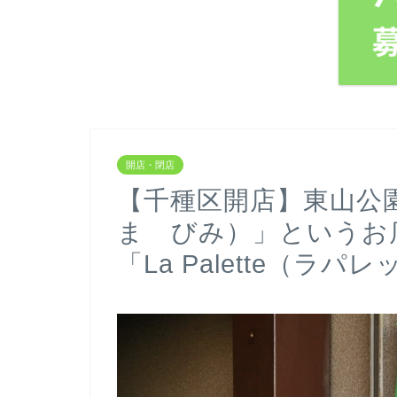
開店・閉店
【千種区開店】東山公
ま びみ）」というお
「La Palette（ラ