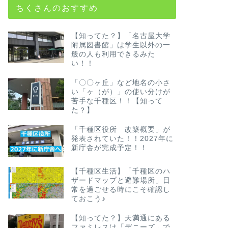
ちくさんのおすすめ
【知ってた？】「名古屋大学
附属図書館」は学生以外の一
般の人も利用できるみた
い！！
「〇〇ヶ丘」など地名の小さ
い「ヶ（が）」の使い分けが
苦手な千種区！！【知って
た？】
「千種区役所 改築概要」が
発表されていた！！2027年に
新庁舎が完成予定！！
【千種区生活】「千種区のハ
ザードマップと避難場所」日
常を過ごせる時にこそ確認し
ておこう♪
【知ってた？】天満通にある
ファミレスは「デニーズ」で