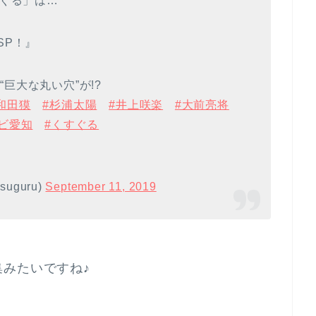
すぐる」は…
SP！』
巨大な丸い穴”が!?
和田獏
#杉浦太陽
#井上咲楽
#大前亮将
ビ愛知
#くすぐる
uguru)
September 11, 2019
みたいですね♪