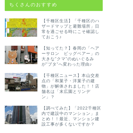
ちくさんのおすすめ
【千種区生活】「千種区のハ
ザードマップと避難場所」日
常を過ごせる時にこそ確認し
ておこう♪
【知ってた？】春岡の「ヘア
ーサロン ビッグベアー」の
大きな”クマ”のぬいぐるみ
が”ブタ”へ変わった理由♪
【千種区ニュース】本山交差
点の「和菓子・洋菓子の建
物」が解体されました！！店
舗名は「末広園とリンデ
ン」？
【調べてみた】「2022千種区
内で建設中のマンション」ま
とめ！！最近、マンション建
設工事が多くないですか？