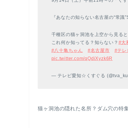
9月14日（土）午前11時～の「く
『あなたの知らない名古屋の“常識”
千種区の猫ヶ洞池を上空から見ると“
これ何か知ってる？知らない？
#大
#八十亀ちゃん
#名古屋市
#テレ
pic.twitter.com/qQdiXyzk6R
— テレビ愛知☆くすぐる (@tva_kus
猫ヶ洞池の隠れた名所？ダム穴の特集