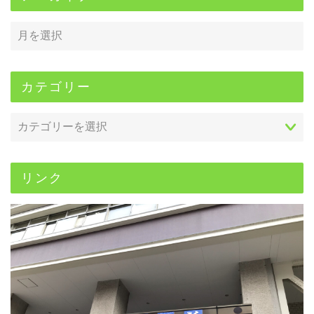
カテゴリー
リンク