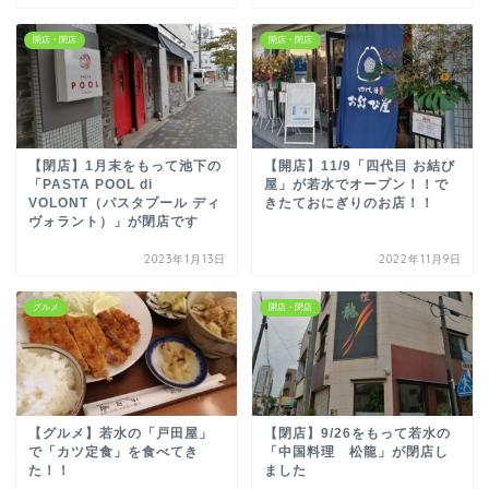
開店・閉店
開店・閉店
【閉店】1月末をもって池下の
【開店】11/9「四代目 お結び
「PASTA POOL di
屋」が若水でオープン！！で
VOLONT（パスタプール ディ
きたておにぎりのお店！！
ヴォラント）」が閉店です
2023年1月13日
2022年11月9日
グルメ
開店・閉店
【グルメ】若水の「戸田屋」
【閉店】9/26をもって若水の
で「カツ定食」を食べてき
「中国料理 松龍」が閉店し
た！！
ました