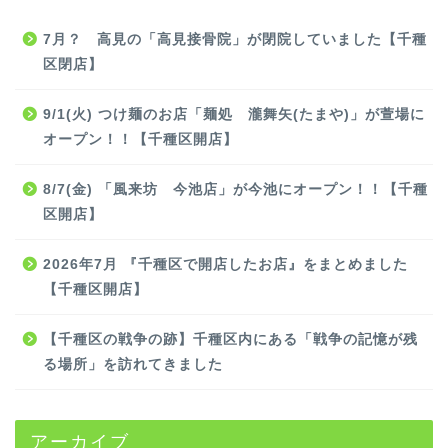
7月？ 高見の「高見接骨院」が閉院していました【千種
区閉店】
9/1(火) つけ麺のお店「麺処 瀧舞矢(たまや)」が萱場に
オープン！！【千種区開店】
8/7(金) 「風来坊 今池店」が今池にオープン！！【千種
区開店】
2026年7月 『千種区で開店したお店』をまとめました
【千種区開店】
【千種区の戦争の跡】千種区内にある「戦争の記憶が残
る場所」を訪れてきました
アーカイブ