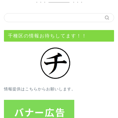
千種区の情報お待ちしてます！！
情報提供はこちらからお願いします。