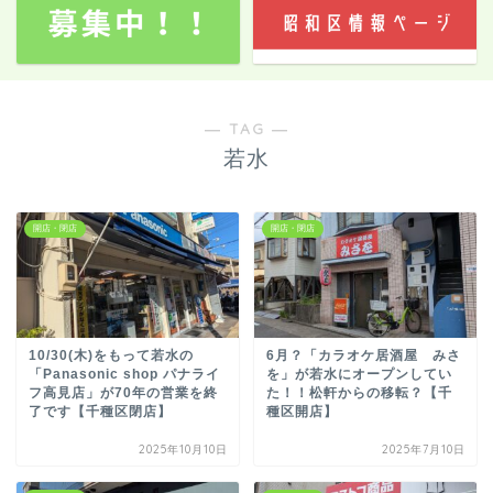
― TAG ―
若水
開店・閉店
開店・閉店
10/30(木)をもって若水の
6月？「カラオケ居酒屋 みさ
「Panasonic shop パナライ
を」が若水にオープンしてい
フ高見店」が70年の営業を終
た！！松軒からの移転？【千
了です【千種区閉店】
種区開店】
2025年10月10日
2025年7月10日