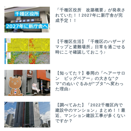
「千種区役所 改築概要」が発表さ
れていた！！2027年に新庁舎が完
成予定！！
【千種区生活】「千種区のハザード
マップと避難場所」日常を過ごせる
時にこそ確認しておこう♪
【知ってた？】春岡の「ヘアーサロ
ン ビッグベアー」の大きな”ク
マ”のぬいぐるみが”ブタ”へ変わっ
た理由♪
【調べてみた】「2022千種区内で
建設中のマンション」まとめ！！最
近、マンション建設工事が多くない
ですか？