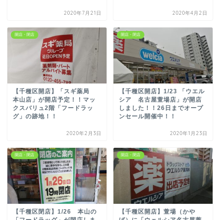
2020年7月21日
2020年4月2日
開店・閉店
開店・閉店
【千種区開店】「スギ薬局
【千種区開店】1/23 「ウエル
本山店」が開店予定！！マッ
シア 名古屋萱場店」が開店
クスバリュ2階「フードラッ
しました！！26日までオープ
グ」の跡地！！
ンセール開催中！！
2020年2月3日
2020年1月23日
開店・閉店
開店・閉店
【千種区閉店】1/26 本山の
【千種区開店】萱場（かや
「フードラッグ」が閉店しま
ば）に「ウェルシア名古屋萱