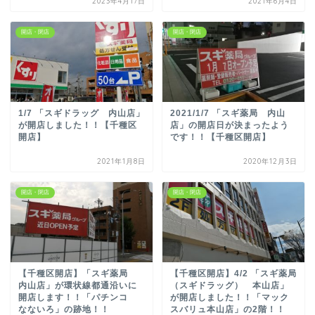
2023年4月17日
2021年6月4日
開店・閉店
開店・閉店
1/7 「スギドラッグ 内山店」
2021/1/7 「スギ薬局 内山
が開店しました！！【千種区
店」の開店日が決まったよう
開店】
です！！【千種区開店】
2021年1月8日
2020年12月3日
開店・閉店
開店・閉店
【千種区開店】「スギ薬局
【千種区開店】4/2 「スギ薬局
内山店」が環状線都通沿いに
（スギドラッグ） 本山店」
開店します！！「パチンコ
が開店しました！！「マック
なないろ」の跡地！！
スバリュ本山店」の2階！！