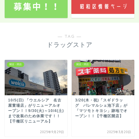
― TAG ―
ドラッグストア
開店・閉店
開店・閉店
10/5(日) 「ウエルシア 名古
3/20(木・祝)「スギドラッ
屋萱場店」がリニューアルオ
グ パレマルシェ池下店」が
ープン！！9/30(火)～10/4(土)
「マツモトキヨシ」跡地でオ
まで改装のため休業です！！
ープン！！【千種区開店】
【千種区リニューアル】
2025年9月29日
2025年3月20日