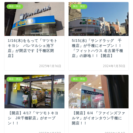
開店・閉店
開店・閉店
1/16(木)をもって「マツモト
5/15(水)「サンドラッグ 千
キヨシ パレマルシェ池下
種店」が千種にオープン！！
店」が閉店です【千種区閉
「フィットハウス 名古屋千種
店】
店」の跡地！！【開店】
2025年1月16日
2024年1月30日
開店・閉店
開店・閉店
【開店】4/17「マツモトキヨ
【開店】6/4 「ファインズファ
シ JR千種駅店」がオープ
ルマ」がイオンタウン千種に
ン！！
開店！！