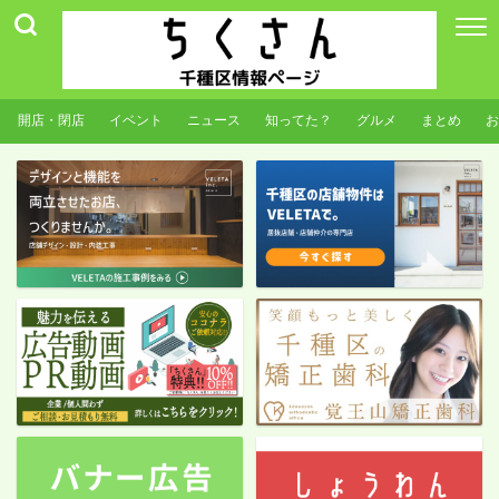
開店・閉店
イベント
ニュース
知ってた？
グルメ
まとめ
お