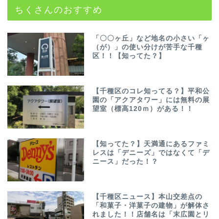
ちくさんのおすすめ
「〇〇ヶ丘」など地名の小さい「ヶ
（が）」の使い分けが苦手な千種
区！！【知ってた？】
【千種区のコレ知ってる？】平和公
園の「アクアタワー」には無料の展
望室（標高120ｍ）がある！！
【知ってた？】天満通にあるファミ
レスは「デニーズ」ではなくて「デ
ニース」だった！？
【千種区ニュース】本山交差点の
「和菓子・洋菓子の建物」が解体さ
れました！！店舗名は「末広園とリ