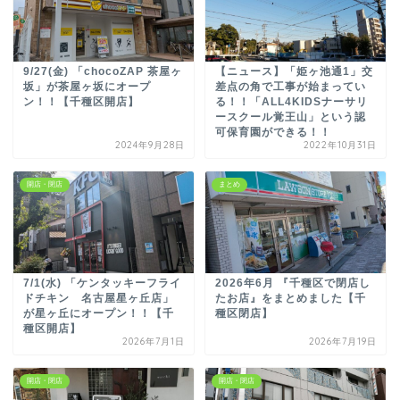
9/27(金) 「chocoZAP 茶屋ヶ
【ニュース】「姫ヶ池通1」交
坂」が茶屋ヶ坂にオープ
差点の角で工事が始まってい
ン！！【千種区開店】
る！！「ALL4KIDSナーサリ
ースクール覚王山」という認
可保育園ができる！！
2024年9月28日
2022年10月31日
開店・閉店
まとめ
7/1(水) 「ケンタッキーフライ
2026年6月 『千種区で閉店し
ドチキン 名古屋星ヶ丘店」
たお店』をまとめました【千
が星ヶ丘にオープン！！【千
種区閉店】
種区開店】
2026年7月1日
2026年7月19日
開店・閉店
開店・閉店