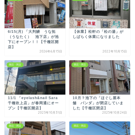
6/15(月) 「大判鰻 うな拓
【休業】松軒の「松の湯」が
（うなたく） 池下店」が池
しばらく休業になりました
下にオープン！！【千種区開
店】
2026年6月15日
2022年10月15日
開店・閉店
開店・閉店
11/1 「eyelash&nail Sara
10月？池下の「ほぐし屋本
千種吹上店」が春岡通にオー
舗 パンダ」が閉店していま
プン【千種区開店】
した【千種区閉店】
2023年10月31日
2025年10月24日
開店・閉店
開店・閉店