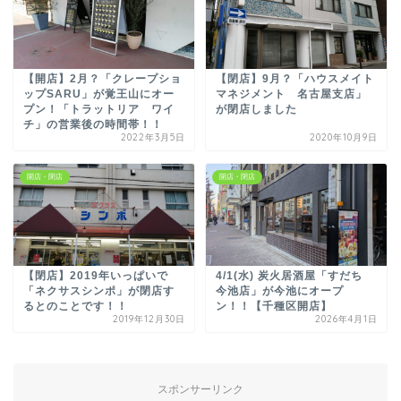
【開店】2月？「クレープショ
【閉店】9月？「ハウスメイト
ップSARU」が覚王山にオー
マネジメント 名古屋支店」
プン！「トラットリア ワイ
が閉店しました
チ」の営業後の時間帯！！
2022年3月5日
2020年10月9日
開店・閉店
開店・閉店
【閉店】2019年いっぱいで
4/1(水) 炭火居酒屋「すだち
「ネクサスシンポ」が閉店す
今池店」が今池にオープ
るとのことです！！
ン！！【千種区開店】
2019年12月30日
2026年4月1日
スポンサーリンク