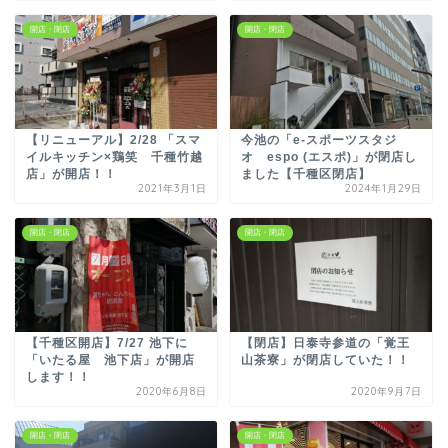
開店・閉店
開店・閉店
【リニューアル】2/28 「スマ
今池の「e-スポーツスタジ
イルキッチン×鶏笑 千種竹越
オ espo (エスポ)」が閉店し
店」が開店！！
ました【千種区閉店】
2021年3月1日
2024年1月29日
開店・閉店
開店・閉店
【千種区開店】7/27 池下に
【閉店】日泰寺参道の「覚王
「いたる屋 池下店」が開店
山茶寮」が閉店していた！！
します！！
2020年6月8日
2020年9月7日
開店・閉店
開店・閉店