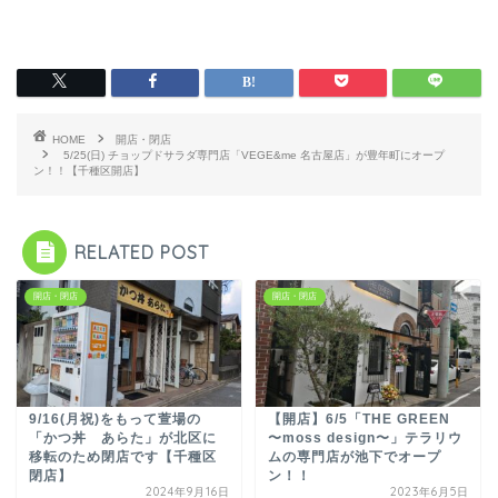
HOME
開店・閉店
5/25(日) チョップドサラダ専門店「VEGE&me 名古屋店」が豊年町にオープ
ン！！【千種区開店】
RELATED POST
開店・閉店
開店・閉店
9/16(月祝)をもって萱場の
【開店】6/5「THE GREEN
「かつ丼 あらた」が北区に
〜moss design〜」テラリウ
移転のため閉店です【千種区
ムの専門店が池下でオープ
閉店】
ン！！
2024年9月16日
2023年6月5日