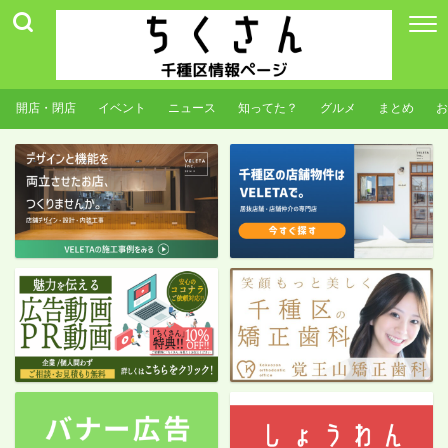
開店・閉店
イベント
ニュース
知ってた？
グルメ
まとめ
お