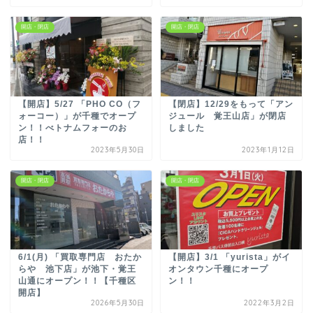
開店・閉店
開店・閉店
【開店】5/27 「PHO CO（フ
【閉店】12/29をもって「アン
ォーコー）」が千種でオープ
ジュール 覚王山店」が閉店
ン！！べトナムフォーのお
しました
店！！
2023年5月30日
2023年1月12日
開店・閉店
開店・閉店
6/1(月) 「買取専門店 おたか
【開店】3/1 「yurista」がイ
らや 池下店」が池下・覚王
オンタウン千種にオープ
山通にオープン！！【千種区
ン！！
開店】
2026年5月30日
2022年3月2日