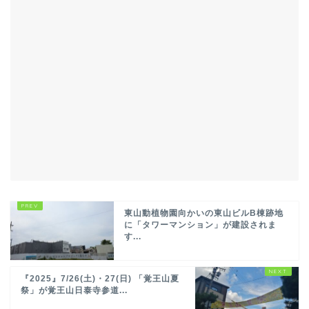
東山動植物園向かいの東山ビルB棟跡地
に「タワーマンション」が建設されま
す...
『2025』7/26(土)・27(日) 「覚王山夏
祭」が覚王山日泰寺参道...