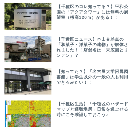
【千種区のコレ知ってる？】平和公
園の「アクアタワー」には無料の展
望室（標高120ｍ）がある！！
【千種区ニュース】本山交差点の
「和菓子・洋菓子の建物」が解体さ
れました！！店舗名は「末広園とリ
ンデン」？
【知ってた？】「名古屋大学附属図
書館」は学生以外の一般の人も利用
できるみたい！！
【千種区生活】「千種区のハザード
マップと避難場所」日常を過ごせる
時にこそ確認しておこう♪