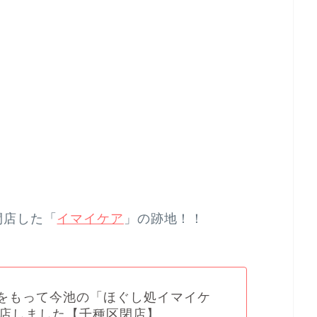
閉店した「
イマイケア
」の跡地！！
(土)をもって今池の「ほぐし処イマイケ
店しました【千種区閉店】