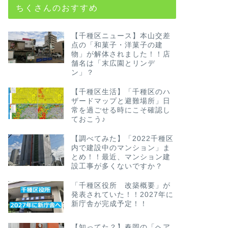
ちくさんのおすすめ
【千種区ニュース】本山交差
点の「和菓子・洋菓子の建
物」が解体されました！！店
舗名は「末広園とリンデ
ン」？
【千種区生活】「千種区のハ
ザードマップと避難場所」日
常を過ごせる時にこそ確認し
ておこう♪
【調べてみた】「2022千種区
内で建設中のマンション」ま
とめ！！最近、マンション建
設工事が多くないですか？
「千種区役所 改築概要」が
発表されていた！！2027年に
新庁舎が完成予定！！
【知ってた？】春岡の「ヘア