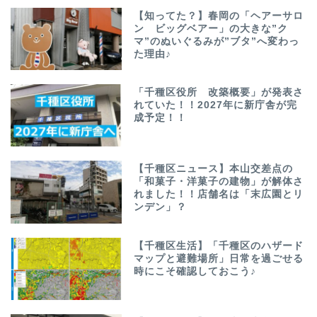
【知ってた？】春岡の「ヘアーサロ
ン ビッグベアー」の大きな”ク
マ”のぬいぐるみが”ブタ”へ変わっ
た理由♪
「千種区役所 改築概要」が発表さ
れていた！！2027年に新庁舎が完
成予定！！
【千種区ニュース】本山交差点の
「和菓子・洋菓子の建物」が解体さ
れました！！店舗名は「末広園とリ
ンデン」？
【千種区生活】「千種区のハザード
マップと避難場所」日常を過ごせる
時にこそ確認しておこう♪