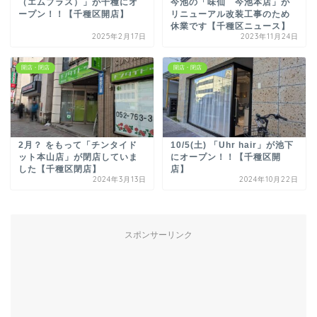
（エムプラス）」が千種にオ
今池の「味仙 今池本店」が
ープン！！【千種区開店】
リニューアル改装工事のため
休業です【千種区ニュース】
2025年2月17日
2023年11月24日
開店・閉店
開店・閉店
2月？ をもって「チンタイド
10/5(土) 「Uhr hair」が池下
ット本山店」が閉店していま
にオープン！！【千種区開
した【千種区閉店】
店】
2024年3月13日
2024年10月22日
スポンサーリンク