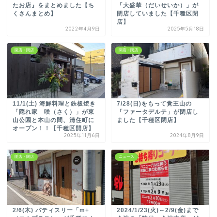
たお店』をまとめました【ち
「大盛華（だいせいか）」が
くさんまとめ】
閉店していました【千種区閉
店】
2022年4月9日
2025年5月18日
開店・閉店
開店・閉店
11/1(土) 海鮮料理と鉄板焼き
7/28(日)をもって覚王山の
「隠れ家 咲（さく）」が東
「ファータデルテ」が閉店し
山公園と本山の間、清住町に
ました【千種区閉店】
オープン！！【千種区開店】
2025年11月6日
2024年8月9日
開店・閉店
ニュース
2/6(木) パティスリー「m+
2024/1/23(火)～2/9(金)まで