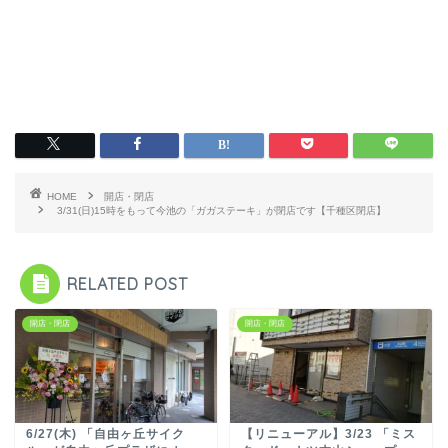
HOME
開店・閉店
3/31(日)15時をもって今池の「ガガステーキ」が閉店です【千種区閉店】
RELATED POST
開店・閉店
開店・閉店
6/27(木) 「自由ヶ丘サイク
【リニューアル】3/23 「ミス