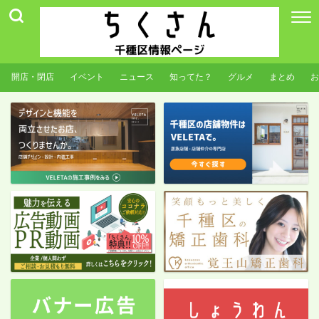
開店・閉店
イベント
ニュース
知ってた？
グルメ
まとめ
お