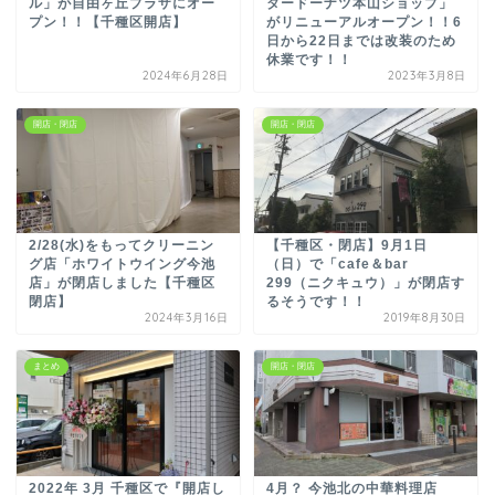
ル」が自由ヶ丘プラザにオー
タードーナツ本山ショップ」
プン！！【千種区開店】
がリニューアルオープン！！6
日から22日までは改装のため
休業です！！
2024年6月28日
2023年3月8日
開店・閉店
開店・閉店
2/28(水)をもってクリーニン
【千種区・閉店】9月1日
グ店「ホワイトウイング今池
（日）で「cafe＆bar
店」が閉店しました【千種区
299（ニクキュウ）」が閉店す
閉店】
るそうです！！
2024年3月16日
2019年8月30日
まとめ
開店・閉店
2022年 3月 千種区で『開店し
4月？ 今池北の中華料理店