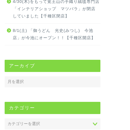
4/30(木)をもって覚王山の手織り絨毯専門店
「インテリアショップ マツバラ」が閉店
していました【千種区閉店】
8/1(土) 「御うどん 光史(みつし) 今池
店」が今池にオープン！！【千種区開店】
アーカイブ
カテゴリー