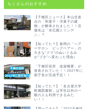
ちくさんのおすすめ
【千種区ニュース】本山交差
点の「和菓子・洋菓子の建
物」が解体されました！！店
舗名は「末広園とリンデ
ン」？
【知ってた？】春岡の「ヘア
ーサロン ビッグベアー」の
大きな”クマ”のぬいぐるみ
が”ブタ”へ変わった理由♪
「千種区役所 改築概要」が
発表されていた！！2027年に
新庁舎が完成予定！！
【知ってた？】「名古屋大学
附属図書館」は学生以外の一
般の人も利用できるみた
い！！
【調べてみた】「2022千種区