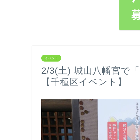
イベント
2/3(土) 城山八幡宮
【千種区イベント】