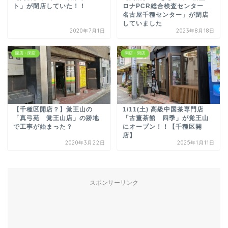
ト」が閉店していた！！
ロナPCR総合検査センター
名古屋千種センター」が閉店
していました
2020年7月1日
2023年8月18日
開店・閉店
開店・閉店
【千種区開店？】覚王山の
1/11(土) 高級中国茶専門店
「真弓苑 覚王山店」の跡地
「古董茶館 四季」が覚王山
で工事が始まった？
にオープン！！【千種区開
店】
2020年3月22日
2025年1月11日
スポンサーリンク