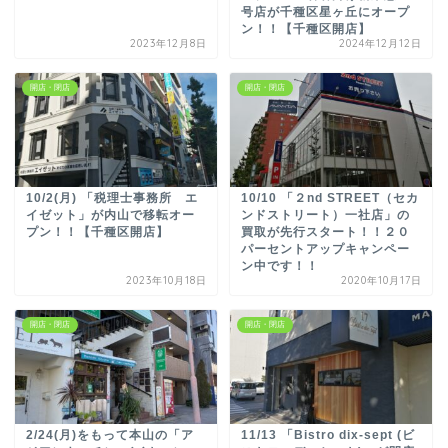
号店が千種区星ヶ丘にオープ
ン！！【千種区開店】
2023年12月8日
2024年12月12日
開店・閉店
開店・閉店
10/2(月) 「税理士事務所 エ
10/10 「２nd STREET（セカ
イゼット」が内山で移転オー
ンドストリート）一社店」の
プン！！【千種区開店】
買取が先行スタート！！２０
パーセントアップキャンペー
ン中です！！
2023年10月18日
2020年10月17日
開店・閉店
開店・閉店
2/24(月)をもって本山の「ア
11/13 「Bistro dix-sept (ビ