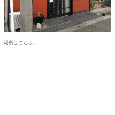
場所はこちら。