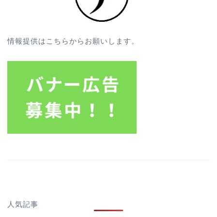
情報提供はこちらからお願いします。
人気記事