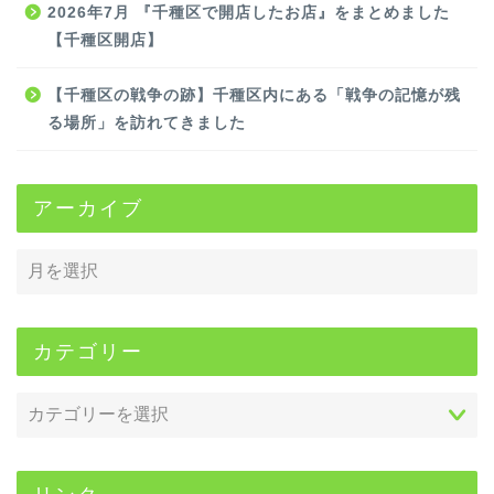
2026年7月 『千種区で開店したお店』をまとめました
【千種区開店】
【千種区の戦争の跡】千種区内にある「戦争の記憶が残
る場所」を訪れてきました
アーカイブ
カテゴリー
リンク