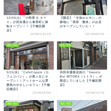
12/20(土) 「小料理 久 ＫＹ
【開店】「今池ホルモン」の
Ｕ」が四谷通から春里町に移
跡地に「美容 整体」のお店
転オープン！！【千種区開
がオープンしていた！！
店】
2025年12月22日
2022年8月24日
開店・閉店
開店・閉店
5/15(水) 「CafeCopain（カ
仲田本通商店街の「Sweets
フェコパン）」が星ヶ丘にオ
Bar MITORA（ミトラ）」が
ープン！！アットホームな雰
閉店していました【千種区閉
囲気のやさしいカフェ♪【千種
店】
区開店】
2024年5月15日
2024年1月21日
開店・閉店
開店・閉店