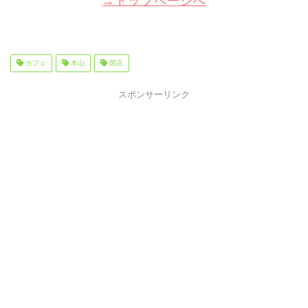
→トップページへ
カフェ
本山
閉店
スポンサーリンク