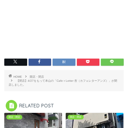
HOME
開店・閉店
【閉店】4/27をもって本山の「Cafe＋Letter 杏（カフェレターアンズ）」が閉
店しました。
RELATED POST
開店・閉店
開店・閉店