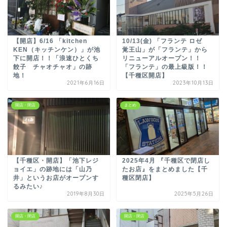
【開店】6/16 「kitchen
10/13(金) 「フランテ ロゼ
KEN（キッチンケン）」が池
覚王山」が「フランテ」から
下に開店！！「浪速ひとくち
リニューアルオープン！！
餃子 チャオチャオ」の跡
「フランテ」の最上級版！！
地！
【千種区開店】
2021年6月16日
2023年10月13日
開店・閉店
まとめ
【千種区・開店】「池下レジ
2025年4月 『千種区で閉店し
ョイエ」の跡地には「山乃
たお店』をまとめました【千
井」というお店がオープンす
種区閉店】
るみたい♪
2019年8月30日
2025年5月26日
開店・閉店
開店・閉店