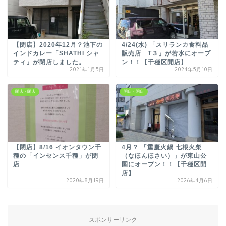
【閉店】2020年12月？池下の
4/24(水) 「スリランカ食料品
インドカレー「SHATHI シャ
販売店 T３」が若水にオープ
ティ」が閉店しました。
ン！！【千種区開店】
2021年1月5日
2024年5月10日
開店・閉店
開店・閉店
【閉店】8/16 イオンタウン千
4月？ 「重慶火鍋 七根火柴
種の「インセンス千種」が閉
（なほんほさい）」が東山公
店
園にオープン！！【千種区開
店】
2020年8月19日
2026年4月6日
スポンサーリンク