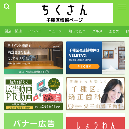
開店・閉店
イベント
ニュース
知ってた？
グルメ
まとめ
お