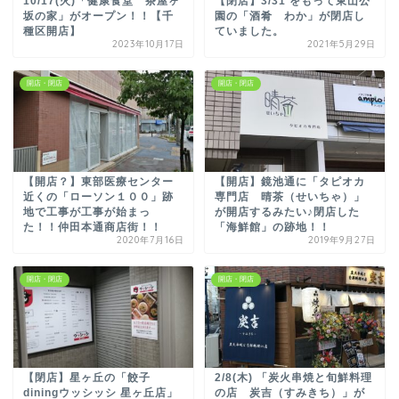
10/17(火)「健康食堂 茶屋ヶ
【閉店】3/31 をもって東山公
坂の家」がオープン！！【千
園の「酒肴 わか」が閉店し
種区開店】
ていました。
2023年10月17日
2021年5月29日
開店・閉店
開店・閉店
【開店？】東部医療センター
【開店】鏡池通に「タピオカ
近くの「ローソン１００」跡
専門店 晴茶（せいちゃ）」
地で工事が工事が始まっ
が開店するみたい♪閉店した
た！！仲田本通商店街！！
「海鮮館」の跡地！！
2020年7月16日
2019年9月27日
開店・閉店
開店・閉店
【閉店】星ヶ丘の「餃子
2/8(木) 「炭火串焼と旬鮮料理
diningウッシッシ 星ヶ丘店」
の店 炭吉（すみきち）」が