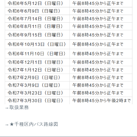
→取扱業務
→★千種区内バス路線図