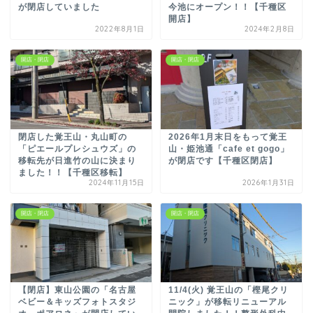
が閉店していました
今池にオープン！！【千種区
開店】
2022年8月1日
2024年2月8日
開店・閉店
開店・閉店
閉店した覚王山・丸山町の
2026年1月末日をもって覚王
「ピエールプレシュウズ」の
山・姫池通「cafe et gogo」
移転先が日進竹の山に決まり
が閉店です【千種区閉店】
ました！！【千種区移転】
2024年11月15日
2026年1月31日
開店・閉店
開店・閉店
【閉店】東山公園の「名古屋
11/4(火) 覚王山の「樫尾クリ
ベビー＆キッズフォトスタジ
ニック」が移転リニューアル