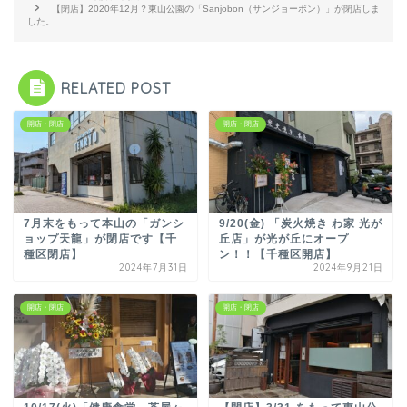
【閉店】2020年12月？東山公園の「Sanjobon（サンジョーボン）」が閉店しま
した。
RELATED POST
開店・閉店
開店・閉店
7月末をもって本山の「ガンシ
9/20(金) 「炭火焼き わ家 光が
ョップ天龍」が閉店です【千
丘店」が光が丘にオープ
種区閉店】
ン！！【千種区開店】
2024年7月31日
2024年9月21日
開店・閉店
開店・閉店