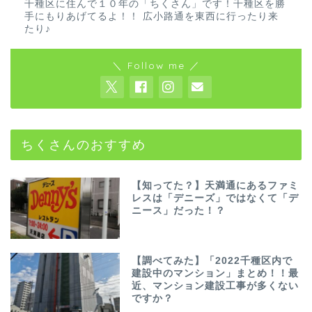
千種区に住んで１０年の「ちくさん」です！千種区を勝
手にもりあげてるよ！！ 広小路通を東西に行ったり来
たり♪
＼ Follow me ／
ちくさんのおすすめ
【知ってた？】天満通にあるファミ
レスは「デニーズ」ではなくて「デ
ニース」だった！？
【調べてみた】「2022千種区内で
建設中のマンション」まとめ！！最
近、マンション建設工事が多くない
ですか？