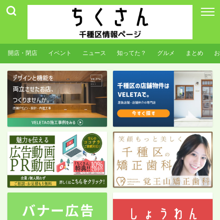
開店・閉店
イベント
ニュース
知ってた？
グルメ
まとめ
お