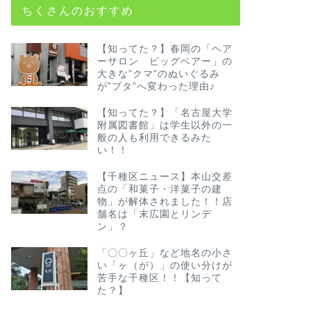
ちくさんのおすすめ
【知ってた？】春岡の「ヘア
ーサロン ビッグベアー」の
大きな”クマ”のぬいぐるみ
が”ブタ”へ変わった理由♪
【知ってた？】「名古屋大学
附属図書館」は学生以外の一
般の人も利用できるみた
い！！
【千種区ニュース】本山交差
点の「和菓子・洋菓子の建
物」が解体されました！！店
舗名は「末広園とリンデ
ン」？
「〇〇ヶ丘」など地名の小さ
い「ヶ（が）」の使い分けが
苦手な千種区！！【知って
た？】