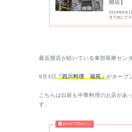
開店】
2024年8
月下旬にグラ
最近開店が続いている東部医療セン
9月3日
「四川料理 福苑」
がオープ
こちらは以前も中華料理のお店があ
す。