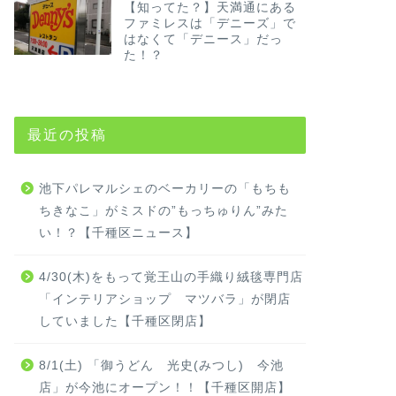
【知ってた？】天満通にある
ファミレスは「デニーズ」で
はなくて「デニース」だっ
た！？
最近の投稿
池下パレマルシェのベーカリーの「もちも
ちきなこ」がミスドの”もっちゅりん”みた
い！？【千種区ニュース】
4/30(木)をもって覚王山の手織り絨毯専門店
「インテリアショップ マツバラ」が閉店
していました【千種区閉店】
8/1(土) 「御うどん 光史(みつし) 今池
店」が今池にオープン！！【千種区開店】