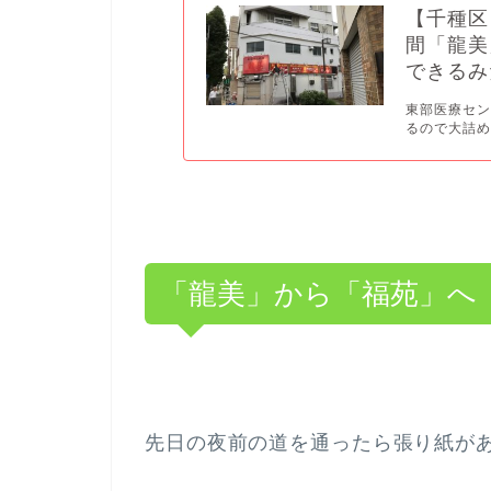
【千種区
間「龍美
できるみ
東部医療セン
るので大詰め
「龍美」から「福苑」へ
先日の夜前の道を通ったら張り紙が