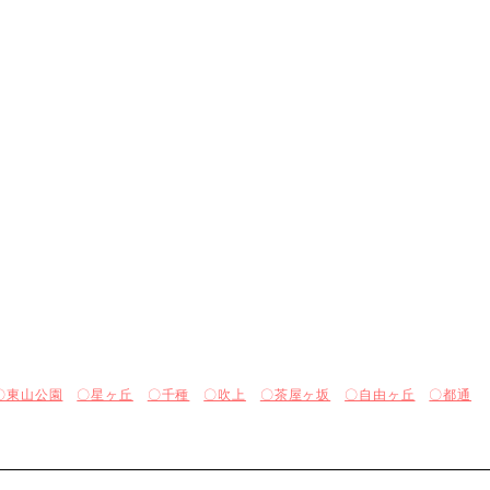
〇東山公園
〇星ヶ丘
〇千種
〇吹上
〇茶屋ヶ坂
〇自由ヶ丘
〇都通