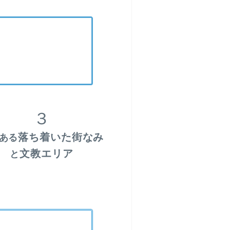
３
落ち着いた街なみ
ある
文教エリア
と