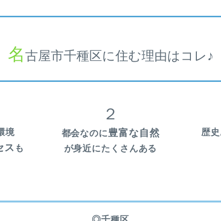
名
古屋市千種区に住む理由はコレ♪
２
環境
豊富な自然
歴史
都会なのに
セス
も
が身近にたくさんある
◎千種区