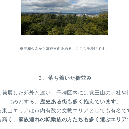
※平和公園から瀬戸方面眺める ここも千種区です。
３、
落ち着いた街並み
て発展した郊外と違い、千種区内には覚王山の寺社や
じめとする、
歴史ある街も多く抱えています
。
る東山エリアは市内有数の文教エリアとしても有名で
も高く、
家族連れの転勤族の方たちも多く選ぶエリア