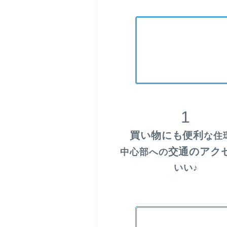
1
買い物にも便利
な住
交通のアク
中心部への
いい♪