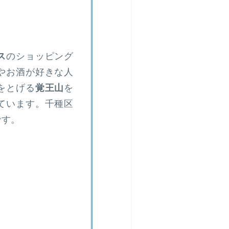
ス
のショッピング
やお酒が好きな人
をとげる
覚王山
を
ています。千種区
です。