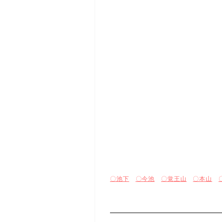
〇池下
〇今池
〇覚王山
〇本山