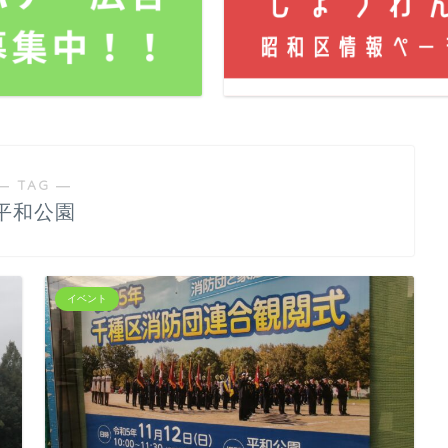
― TAG ―
平和公園
イベント