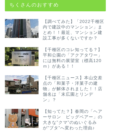
ちくさんのおすすめ
【調べてみた】「2022千種区
内で建設中のマンション」ま
とめ！！最近、マンション建
設工事が多くないですか？
【千種区のコレ知ってる？】
平和公園の「アクアタワー」
には無料の展望室（標高120
ｍ）がある！！
【千種区ニュース】本山交差
点の「和菓子・洋菓子の建
物」が解体されました！！店
舗名は「末広園とリンデ
ン」？
【知ってた？】春岡の「ヘア
ーサロン ビッグベアー」の
大きな”クマ”のぬいぐるみ
が”ブタ”へ変わった理由♪