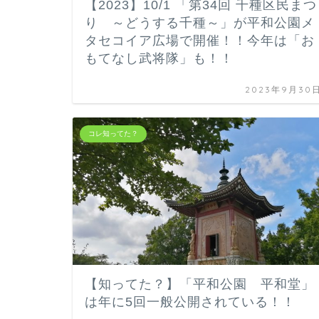
【2023】10/1 「第34回 千種区民まつ
り ～どうする千種～」が平和公園メ
タセコイア広場で開催！！今年は「お
もてなし武将隊」も！！
2023年9月30
コレ知ってた？
【知ってた？】「平和公園 平和堂」
は年に5回一般公開されている！！