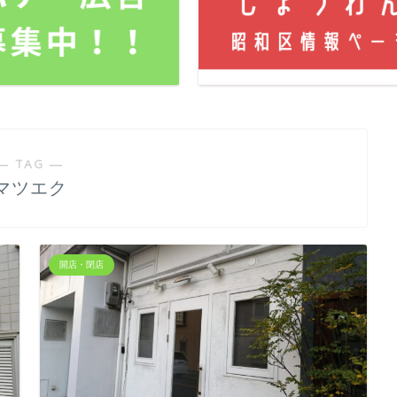
― TAG ―
マツエク
開店・閉店